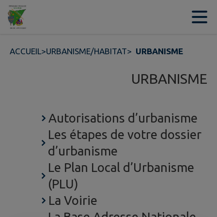
Contenu
Menu
Recherche
Pied de page
ACCUEIL
>
URBANISME/HABITAT
>
URBANISME
URBANISME
Autorisations d’urbanisme
Les étapes de votre dossier
d’urbanisme
Le Plan Local d’Urbanisme
(PLU)
La Voirie
La Base Adresse Nationale