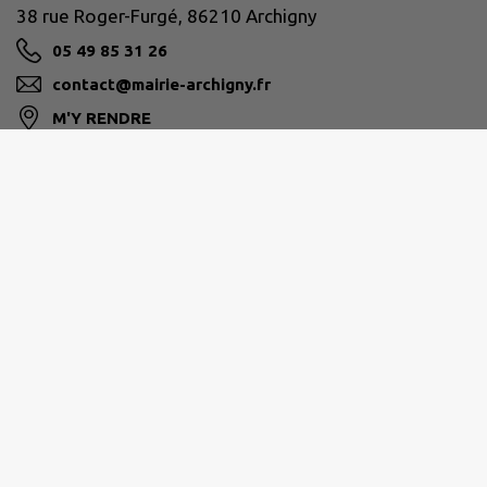
38 rue Roger-Furgé, 86210 Archigny
05 49 85 31 26
contact@mairie-archigny.fr
M'Y RENDRE
www.mairie-archigny.fr
Horaires d'ouverture :
Mardi : 9h-12h / 14h-17h30
Mercredi : 9h-12h / 14h-17h30
Jeudi : 9h-12h
Vendredi : 9h-12h / 14h-17h