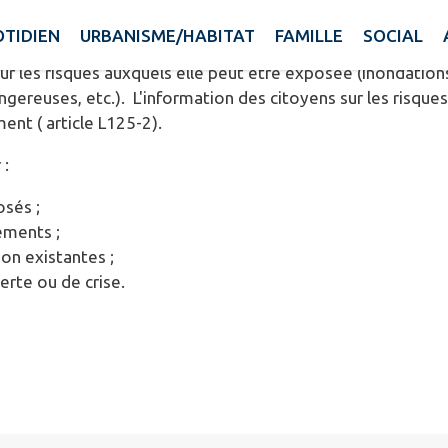
sques Majeurs)
est un document où le préfet consigne tou
TIDIEN
URBANISME/HABITAT
FAMILLE
SOCIAL
au niveau de son département, ainsi que sur les mesures 
on sur les risques auxquels elle peut être exposée (inondat
angereuses, etc.). L'information des citoyens sur les risque
ent ( article L125-2).
 :
osés ;
ements ;
on existantes ;
rte ou de crise.