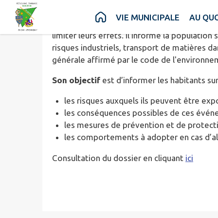
Le
DDRM (Document Départemental des Ri
Contenu
Menu
Recherche
Pied de page
VIE MUNICIPALE
AU QUO
risques naturels et technologiques majeurs 
limiter leurs effets. Il informe la populati
risques industriels, transport de matières d
générale affirmé par le code de l'environnem
Son objectif
est d’informer les habitants sur
les risques auxquels ils peuvent être exp
les conséquences possibles de ces évén
les mesures de prévention et de protecti
les comportements à adopter en cas d’ale
Consultation du dossier en cliquant
ici