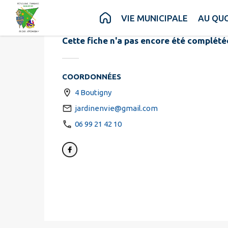
JARDIN EN
Contenu
Menu
Recherche
Pied de page
VIE MUNICIPALE
AU QUO
Cette fiche n'a pas encore été complété
COORDONNÉES
4 Boutigny
jardinenvie@gmail.com
06 99 21 42 10