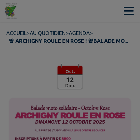
Contenu
Menu
Recherche
Pied de page
ACCUEIL
>
AU QUOTIDIEN
>
AGENDA
>
🚨 ARCHIGNY ROULE EN ROSE ! 🚨BALADE MO...
Oct.
12
Dim.