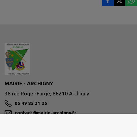
MAIRIE - ARCHIGNY
38 rue Roger-Furgé, 86210 Archigny
05 49 85 31 26
contact@mairie-archigny.fr
M'Y RENDRE
www.mairie-archigny.fr