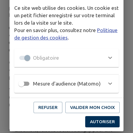
📅 Dimanche 12 octobre 2025, retrouvons-nous
pour une
balade moto solidaire
au profit de la
Ce site web utilise des cookies. Un cookie est
Ligue contre le cancer
💖.
un petit fichier enregistré sur votre terminal
lors de la visite sur le site.
👉 Inscriptions dès 8h00 à la salle des fêtes
Pour en savoir plus, consultez notre
Politique
d’Archigny
de gestion des cookies
.
👉 Départ de la virée à 9h00
👉 Participation : 5 €/casque minimum
Obligatoire
🚐 Des combis VW suivront le convoi, avec
quelques places disponibles (premier arrivé,
premier servi).
Mesure d'audience (Matomo)
💗 Dress code facultatif :
venez en rose
(décoration, accessoires, vêtements…). Plus c’est
rose, mieux c’est !
REFUSER
VALIDER MON CHOIX
📞 Renseignements mairie : 05 49 85 31 26
AUTORISER
➡️ Ensemble, faisons rouler Archigny pour une