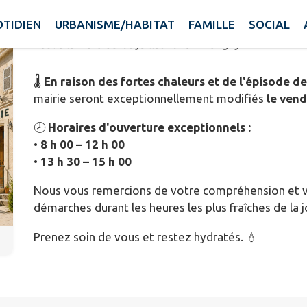
JUILLET
TIDIEN
URBANISME/HABITAT
FAMILLE
SOCIAL
Publié le mercredi 08 juillet 2026 - Archigny
🌡️
En raison des fortes chaleurs et de l'épisode de
mairie seront exceptionnellement modifiés
le vend
🕗
Horaires d'ouverture exceptionnels :
•
8 h 00 – 12 h 00
•
13 h 30 – 15 h 00
Nous vous remercions de votre compréhension et vous
démarches durant les heures les plus fraîches de la 
Prenez soin de vous et restez hydratés. 💧