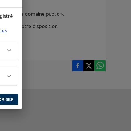
tion sur le domaine public ».
gistré
stent à votre disposition.
kies
.
.
ORISER