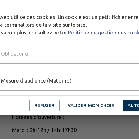
https://www.lavienne86.fr
Rubrique « Routes et déplacements » puis « Interven
web utilise des cookies. Un cookie est un petit fichier enre
e terminal lors de la visite sur le site.
Pour toute question, les services du Département re
 savoir plus, consultez notre
Politique de gestion des coo
Merci de partager cette information autour de vous
Obligatoire
Mesure d'audience (Matomo)
REFUSER
VALIDER MON CHOIX
AUT
Horaires d'ouverture :
Mardi : 9h-12h / 14h-17h30