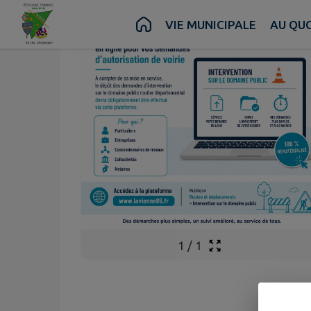
Contenu
Menu
Recherche
Pied de page
VIE MUNICIPALE
AU QUO
1
/
1