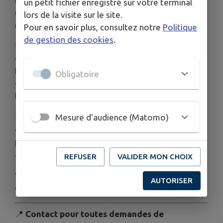
biocarburants pour toute l’année ! Alors, derrière
un petit fichier enregistré sur votre terminal
un tracteur, prenons le temps de patienter et
lors de la visite sur le site.
ralentir — pour la sécurité de tous.
Pour en savoir plus, consultez notre
Politique
de gestion des cookies
.
💡
Le saviez-vous ?
• Une remorque de blé tendre = 50 000
baguettes 🥖
Obligatoire
• Une remorque d’orge = 320 000 verres de
bière 🍺
🤝 Faisons preuve de patience et de bienveillance
Mesure d'audience (Matomo)
envers ceux qui nous nourrissent. C’est une courte
période, mais un moment clé pour notre
alimentation.
REFUSER
VALIDER MON CHOIX
💚 Merci pour votre compréhension, et très bel
AUTORISER
été à toutes et tous !
📍
Contact pour toutes demandes de