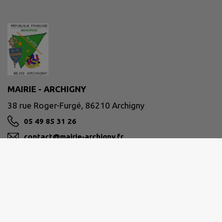
MAIRIE - ARCHIGNY
38 rue Roger-Furgé, 86210 Archigny
05 49 85 31 26
contact@mairie-archigny.fr
M'Y RENDRE
www.mairie-archigny.fr
Horaires d'ouverture :