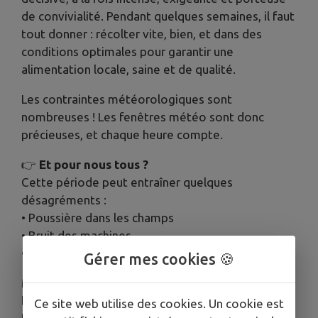
de convivialité. Pendant quelques semaines, il faut
tout donner : récolter vite, bien, et dans des
conditions optimales pour garantir une
alimentation locale, saine et de qualité.
Les contraintes météorologiques sont
nombreuses ! Les fenêtres météo sont donc
précieuses, et chaque heure compte.
👉
Et pour nous tous ?
Cette période peut entraîner quelques
désagréments :
• Poussière dans les champs
• Bruit des machines
• Circulation ralentie sur les routes
Gérer mes cookies 🍪
Mais n’oublions pas : ces récoltes deviendront nos
baguettes, biscuits, bières, huiles de cuisine ou
Ce site web utilise des cookies. Un cookie est