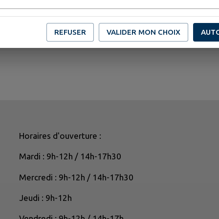
Histoire et Patrimoine d'Archigny (HPA)
REFUSER
VALIDER MON CHOIX
AUT
Horaires d'ouverture :
Mardi : 9h-12h / 14h-17h30
Mercredi : 9h-12h / 14h-17h30
Jeudi : 9h-12h
Vendredi : 9h-12h / 14h-17h