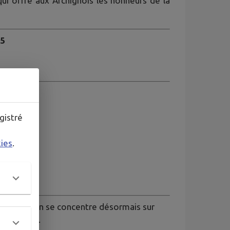
qui offre aux Archignois les honneurs de la
25
gistré
kies
.
L’association se concentre désormais sur
s en cours.