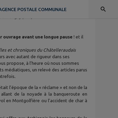
AGENCE POSTALE COMMUNALE
e d'Archigny (HPA)
r ouvrage avant une longue pause
! et il
les et chroniques du Châtelleraudais
rs avec autant de rigueur dans ses
l nous propose, à l’heure où nous sommes
ts médiatiques, un relevé des articles parus
utrefois.
ait l’époque de la « réclame » et non de la
, allant de la noyade à la banqueroute en
 vol en Montgolfière ou l’accident de char à