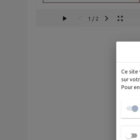
1
/
2
Ce site 
sur votr
Pour en