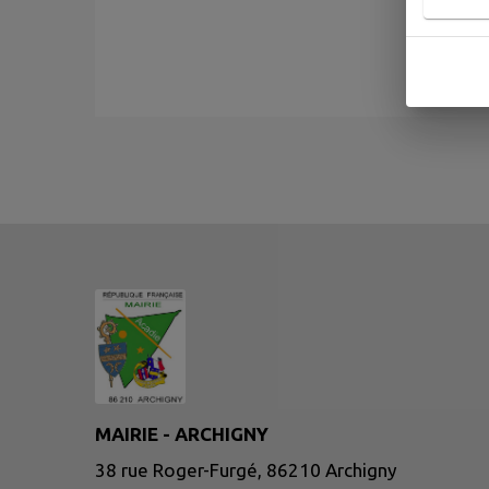
MAIRIE - ARCHIGNY
38 rue Roger-Furgé, 86210 Archigny