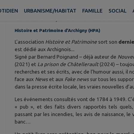
1784-1949
TIDIEN
URBANISME/HABITAT
FAMILLE
SOCIAL
Publié le lundi 29 septembre 2025 - Histoire et Patrimoin
Histoire et Patrimoine d'Archigny (HPA)
L’association
Histoire et Patrimoine
sort son
dernie
est dédié aux Archignois...
Signé par Bernard Poignand – déjà auteur de
Nouvel
(2021) et
La prison de Châtellerault
(2024) – toujou
recherches et ses écrits, avec de l’humour aussi, i
face aux
News
et aux
Fake news
sur tous les suppor
dans la presse écrite locale, les vraies nouvelles d’a
Les événements consultés vont de 1784 à 1949. C’ét
« pub », et des faits divers rapportés tels quels
passant par les incendies, les avis de naissance, le
banc…